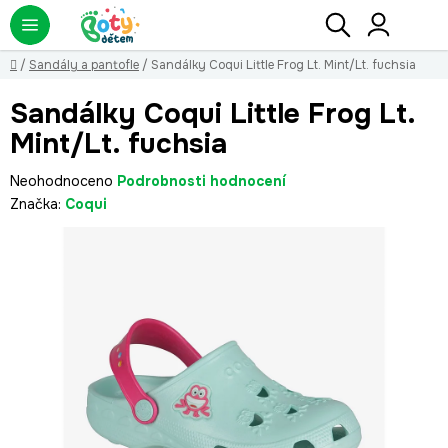
Přejít
Hledat
NÁ
KO
na
obsah
Domů
/
Sandály a pantofle
/
Sandálky Coqui Little Frog Lt. Mint/Lt. fuchsia
Sandálky Coqui Little Frog Lt.
Mint/Lt. fuchsia
Průměrné
Neohodnoceno
Podrobnosti hodnocení
hodnocení
Značka:
Coqui
produktu
je
0,0
z
5
hvězdiček.