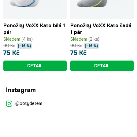
Ponožky VoXX Kato bílá 1
Ponožky VoXX Kato šedá
pár
1 pár
Skladem
(4 ks)
Skladem
(2 ks)
90 Kč
90 Kč
(–16 %)
(–16 %)
75 Kč
75 Kč
DETAIL
DETAIL
Z
Instagram
á
p
@botydetem
a
t
í