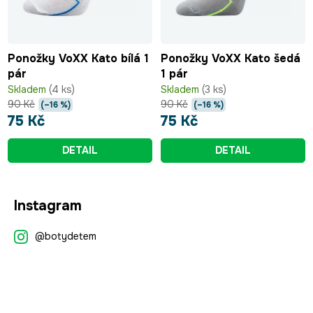
Ponožky VoXX Kato bílá 1
Ponožky VoXX Kato šedá
pár
1 pár
Skladem
(4 ks)
Skladem
(3 ks)
90 Kč
90 Kč
(–16 %)
(–16 %)
75 Kč
75 Kč
DETAIL
DETAIL
Z
Instagram
á
p
@botydetem
a
t
í