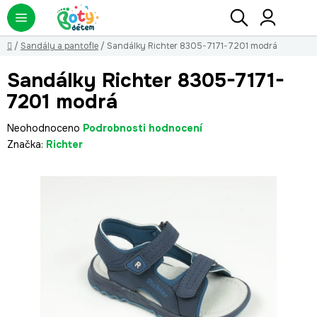
Přejít
Hledat
NÁ
KO
na
obsah
Domů
/
Sandály a pantofle
/
Sandálky Richter 8305-7171-7201 modrá
Sandálky Richter 8305-7171-
7201 modrá
Průměrné
Neohodnoceno
Podrobnosti hodnocení
hodnocení
Značka:
Richter
produktu
je
0,0
z
5
hvězdiček.